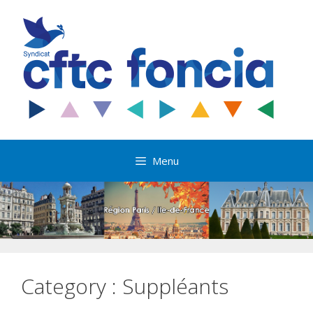
Aller
au
contenu
Menu
Category :
Suppléants