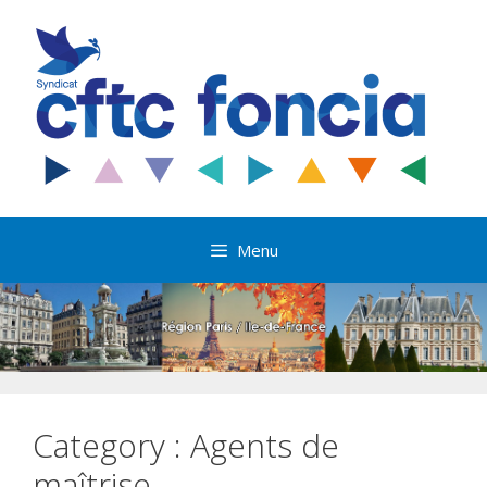
Aller
au
contenu
Menu
Category :
Agents de
maîtrise