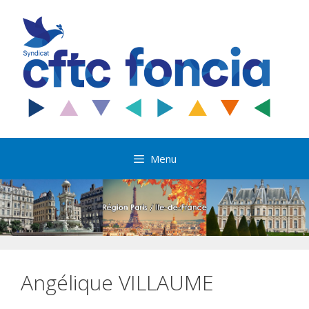
Aller
au
contenu
Menu
Angélique VILLAUME