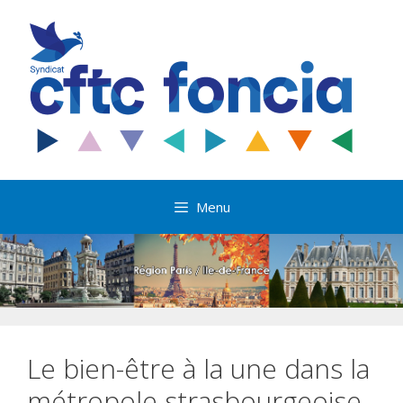
Aller
au
contenu
Menu
Le bien-être à la une dans la
métropole strasbourgeoise