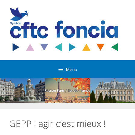
Aller
au
contenu
Menu
GEPP : agir c’est mieux !